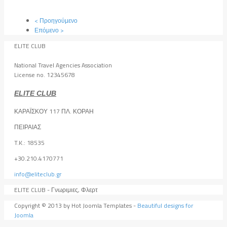
< Προηγούμενο
Επόμενο >
ELITE CLUB
National Travel Agencies Association
License no. 12345678
ELITE CLUB
ΚΑΡΑΪΣΚΟΥ 117 ΠΛ. ΚΟΡΑΗ
ΠΕΙΡΑΙΑΣ
T.K.: 18535
+30.210.4170771
info@eliteclub.gr
ELITE CLUB - Γνωριμιες, Φλερτ
Copyright © 2013 by Hot Joomla Templates -
Beautiful designs for
Joomla