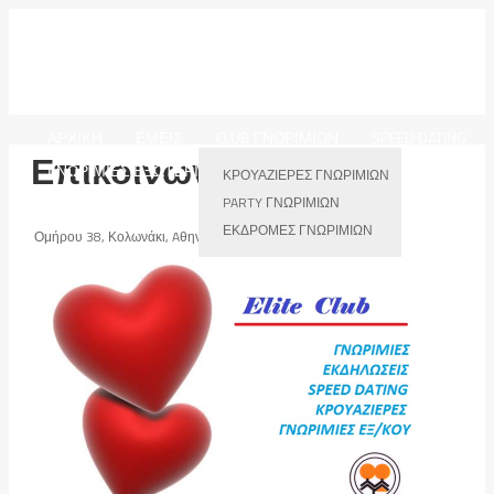
ELITE CLUB - Γνωριμιες,
Φλερτ
ΑΡΧΙΚΗ
ΕΜΕΙΣ
CLUB ΓΝΩΡΙΜΙΩΝ
SPEED DATING
Επικοινωνια
ΓΝΩΡΙΜΙΕΣ ΕΞΩΤΕΡΙΚΟΥ
VIDEOS
BLOG
ΚΡΟΥΑΖΙΕΡΕΣ ΓΝΩΡΙΜΙΩΝ
PARTY ΓΝΩΡΙΜΙΩΝ
ΕΚΔΡΟΜΕΣ ΓΝΩΡΙΜΙΩΝ
Ομήρου 38, Κολωνάκι, Aθηνα Τηλ:2103620147, 6944137189